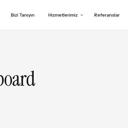
Bizi Tanıyın
Hizmetlerimiz
Referanslar
Web Tasarım
İNCELE
SEO
İNCELE
board
Sosyal Medya Yönetimi
İNCE
Marka Danışmanlık
İNCELE
Grafik Tasarım
İNCELE