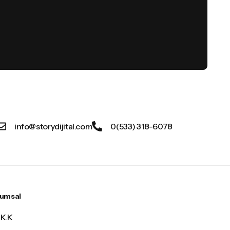
info@storydijital.com
0(533) 318-6078
rumsal
.K.K