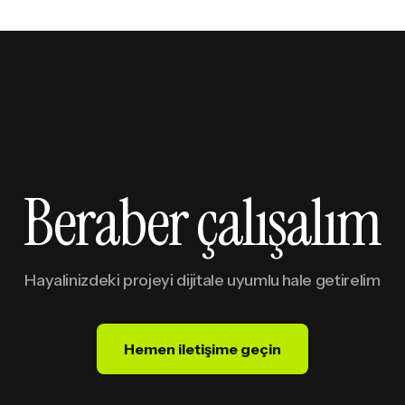
B
e
r
a
b
e
r
ç
a
l
ı
ş
a
l
ı
m
Hayalinizdeki
projeyi
dijitale
uyumlu
hale
getirelim
Hemen iletişime geçin