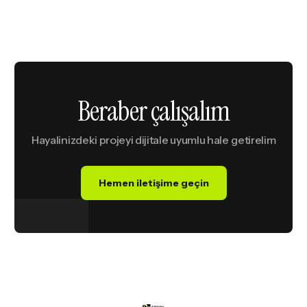
B
e
r
a
b
e
r
ç
a
l
ı
ş
a
l
ı
m
Hayalinizdeki
projeyi
dijitale
uyumlu
hale
getirelim
Hemen iletişime geçin