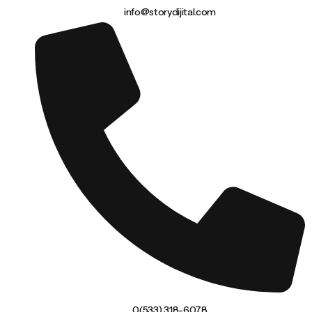
info@storydijital.com
0(533) 318-6078